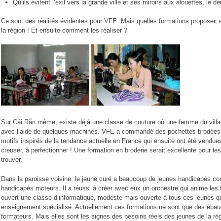
Qu’ils évitent l’exil vers la grande ville et ses miroirs aux alouettes, le 
Ce sont des réalités évidentes pour VFE. Mais quelles formations proposer, e
la région ! Et ensuite comment les réaliser ?
Sur Cái Rắn même, existe déjà une classe de couture où une femme du villag
avec l’aide de quelques machines. VFE a commandé des pochettes brodées de 
motifs inspirés de la tendance actuelle en France qui ensuite ont été vendue
creuser, à perfectionner ! Une formation en broderie serait excellente pour l
trouver.
Dans la paroisse voisine, le jeune curé a beaucoup de jeunes handicapés c
handicapés moteurs. Il a réussi à créer avec eux un orchestre qui anime les f
ouvert une classe d’informatique, modeste mais ouverte à tous ces jeunes q
enseignement spécialisé. Actuellement ces formations ne sont que des éba
formateurs. Mais elles sont les signes des besoins réels des jeunes de la ré