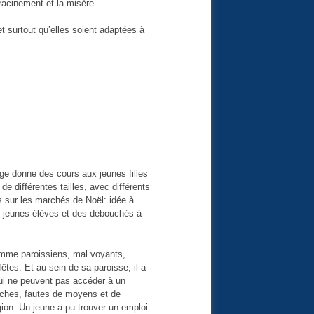
déracinement et la misère.
t surtout qu’elles soient adaptées à
e donne des cours aux jeunes filles
différentes tailles, avec différents
s sur les marchés de Noël: idée à
es jeunes élèves et des débouchés à
omme paroissiens, mal voyants,
êtes. Et au sein de sa paroisse, il a
ui ne peuvent pas accéder à un
uches, fautes de moyens et de
gion. Un jeune a pu trouver un emploi