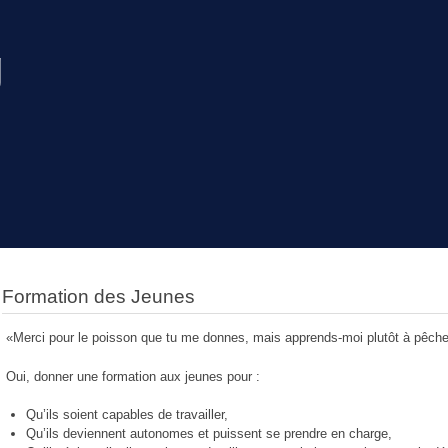
g
Formation des Jeunes
«Merci pour le poisson que tu me donnes, mais apprends-moi plutôt à pêcher
Oui, donner une formation aux jeunes pour :
Qu’ils soient capables de travailler,
Qu’ils deviennent autonomes et puissent se prendre en charge,